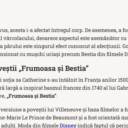
vus, acesta i-a afectat întregul corp. De asemenea, a 
 vârcolacului, deoarece aspectul este asemănător cu 
a părului este singurul efect cunoscut al afecțiunii. 
sionat cu mușchi uriași precum Bestia din filmele D
veștii „Frumoasa și Bestia”
 soția sa Catherine s-au întâlnit în Franța anilor 1500
ră largă a inspirat basmul francez din 1740 al lui Ga
ve,
„Frumoasa și Bestia”
.
ersiune a poveștii lui Villeneuve și baza filmelor a fo
e-Marie Le Prince de Beaumont și a fost orientată ma
 adulți. Moda din filmele
Disney
indică faptul că peri