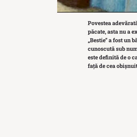
Povestea adevărată
păcate, asta nu a e
„Bestie” a fost un 
cunoscută sub nume
este definită de o 
față de cea obișnui