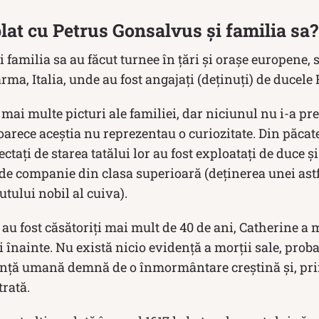
lat cu Petrus Gonsalvus și familia sa?
 familia sa au făcut turnee în țări și orașe europene, 
rma, Italia, unde au fost angajați (deținuți) de ducel
ai multe picturi ale familiei, dar niciunul nu i-a prez
oarece aceștia nu reprezentau o curiozitate. Din păcate
fectați de starea tatălui lor au fost exploatați de duce și
e companie din clasa superioară (deținerea unei astfe
utului nobil al cuiva).
 au fost căsătoriți mai mult de 40 de ani, Catherine a m
i înainte. Nu există nicio evidență a morții sale, prob
ființă umană demnă de o înmormântare creștină și, pr
trată.