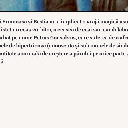
 Frumoasa și Bestia nu a implicat o vrajă magică asu
xistat un ceas vorbitor, o ceașcă de ceai sau candelab
bărbat pe nume Petrus Gonsalvus, care suferea de o af
le de hipertricoză (cunoscută și sub numele de sin
cantitate anormală de creștere a părului pe orice parte 
tă.