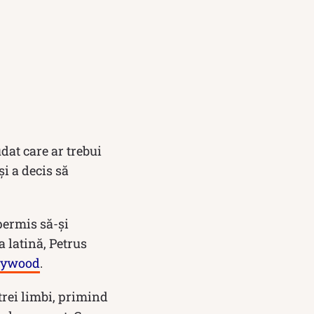
udat care ar trebui
i a decis să
permis să-și
 latină, Petrus
llywood
.
 trei limbi, primind