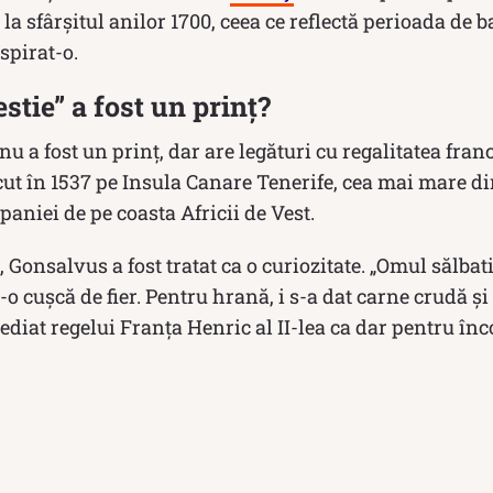
 la sfârșitul anilor 1700, ceea ce reflectă perioada de
spirat-o.
stie” a fost un prinț?
nu a fost un prinț, dar are legături cu regalitatea fran
t în 1537 pe Insula Canare Tenerife, cea mai mare din
paniei de pe coasta Africii de Vest.
 Gonsalvus a fost tratat ca o curiozitate. „Omul sălbati
r-o cușcă de fier. Pentru hrană, i s-a dat carne crudă ș
ediat regelui Franța Henric al II-lea ca dar pentru în