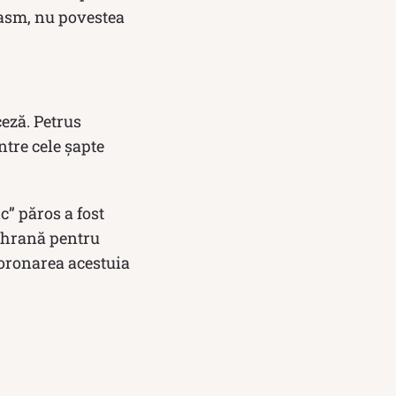
 basm, nu povestea
ceză. Petrus
tre cele șapte
c” păros a fost
i hrană pentru
coronarea acestuia