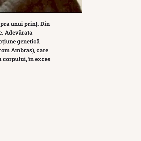
pra unui prinț. Din
re. Adevărata
ecțiune genetică
drom Ambras), care
a corpului, în exces