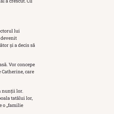
al a crescut. Cu
ctorul lui
a devenit
tor și a decis să
oasă. Vor concepe
e Catherine, care
 nunții lor.
oala tatălui lor,
e o „familie