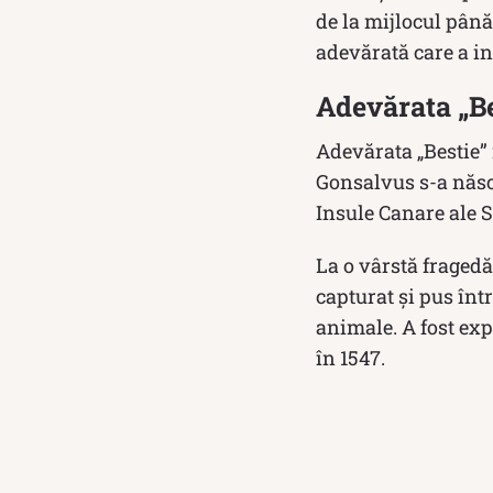
de la mijlocul până
adevărată care a in
Adevărata „Be
Adevărata „Bestie” 
Gonsalvus s-a născu
Insule Canare ale S
La o vârstă fragedă,
capturat și pus înt
animale. A fost exp
în 1547.