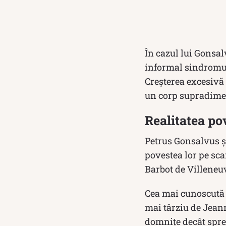
În cazul lui Gonsal
informal sindromul
Creșterea excesivă 
un corp supradimen
Realitatea po
Petrus Gonsalvus și
povestea lor pe sca
Barbot de Villeneu
Cea mai cunoscută v
mai târziu de Jeann
domnițe decât spre