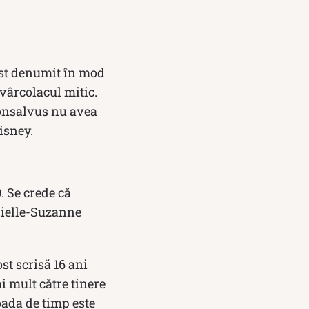
fost denumit în mod
vârcolacul mitic.
Gonsalvus nu avea
isney.
. Se crede că
brielle-Suzanne
st scrisă 16 ani
i mult către tinere
oada de timp este