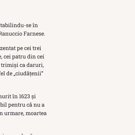
stabilindu-se în
e Ranuccio Farnese.
entat pe cei trei
, cei patru din cei
 trimiși ca daruri,
l de „ciudățenii”
urit în 1623 și
abil pentru că nu a
in urmare, moartea