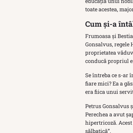
educația unui nobil
toate acestea, majo
Cum și-a înt
Frumoasa și Bestia,
Gonsalvus, regele He
proprietatea văduve
conducă propriul e
Se întreba ce s-ar 
fiare mici? Ea a gă
era fiica unui servit
Petrus Gonsalvus și
Perechea a avut șapt
hipertricoză. Acest
sălbatică”.