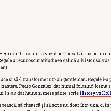
 Henric al II-lea nu l-a văzut pe Gonsalvus ca pe un ci
 Regele a recunoscut atitudinea calmă a lui Gonsalvus ș
ent.
educe și să-l transforme într-un gentleman. Regele i-a 
 naștere, Pedro González, dar numai folosind forma sa
i i s-au dat haine și mese gătite, scrie
History vs Ho
rbească, să citească și să scrie nu doar într-una, ci în