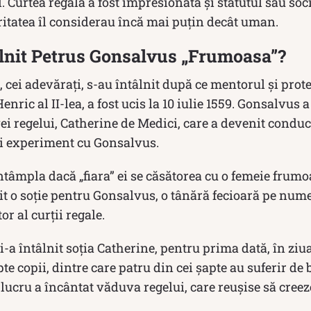
. Curtea regală a fost impresionată și statutul său soci
ritatea îl considerau încă mai puțin decât uman.
âlnit Petrus Gonsalvus „Frumoasa”?
 cei adevărați, s-au întâlnit după ce mentorul și prote
nric al II-lea, a fost ucis la 10 iulie 1559. Gonsalvus 
i regelui, Catherine de Medici, care a devenit conducă
i experiment cu Gonsalvus.
întâmpla dacă „fiara” ei se căsătorea cu o femeie frum
sit o soție pentru Gonsalvus, o tânără fecioară pe num
or al curții regale.
-a întâlnit soția Catherine, pentru prima dată, în ziua
e copii, dintre care patru din cei șapte au suferir de b
 lucru a încântat văduva regelui, care reușise să creez