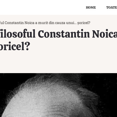
HOME
TOATE
oful Constantin Noica a murit din cauza unui… șoricel?
filosoful Constantin Noic
oricel?