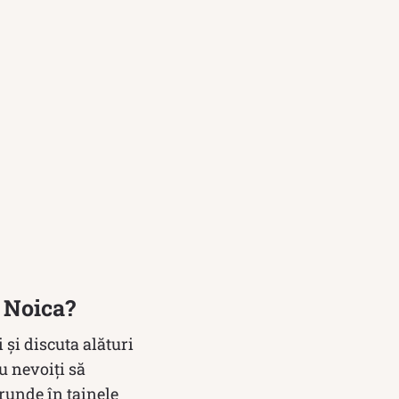
u Noica?
 şi discuta alături
au nevoiți să
runde în tainele