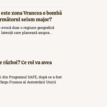
 este zona Vrancea o bombă
 următorul seism major?
 evocă doar o regiune geografică
ă latență care planează asupra...
e război? Ce rol va avea
i din Programul SAFE, după ce a fost
ârgu Frumos al Autostrăzii Unirii