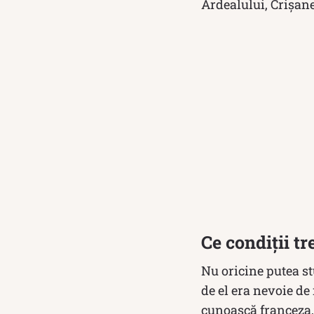
Ardealului, Crișan
Ce condiții t
Nu oricine putea st
de el era nevoie de 
cunoască franceza, 