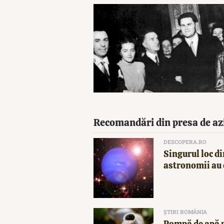
Recomandări din presa de az
DESCOPERA.RO
Singurul loc di
astronomii au 
ȘTIRI ROMÂNIA
Pompă de apă p