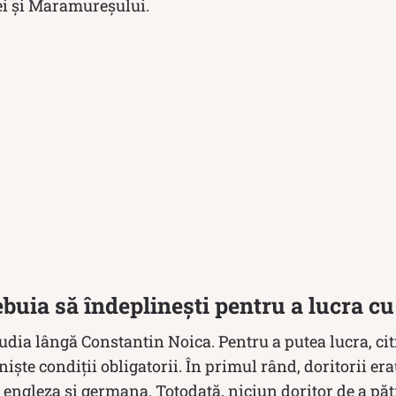
ei și Maramureșului.
rebuia să îndeplinești pentru a lucra c
udia lângă Constantin Noica. Pentru a putea lucra, citi
nişte condiţii obligatorii. În primul rând, doritorii er
engleza și germana. Totodată, niciun doritor de a păt