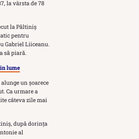
7, la vârsta de 78
ecut la Păltiniș
ratic pentru
au Gabriel Liiceanu.
a să piară.
din lume
ă alunge un şoarece
ut. Ca urmare a
ite câteva zile mai
tiniș, după dorința
Antonie al