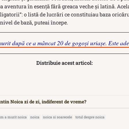
tea aventura în esenţă fără greaca veche şi latină. Acel
bligatorii“: o listă de lucrări ce constituiau baza oricăr
 nivel de bază, puteai începe.
murit după ce a mâncat 20 de gogoși uriașe. Este ad
Distribuie acest articol:
ntin Noica zi de zi, indiferent de vreme?
um a murit noica
noica
noica si soarecele
totul despre noica