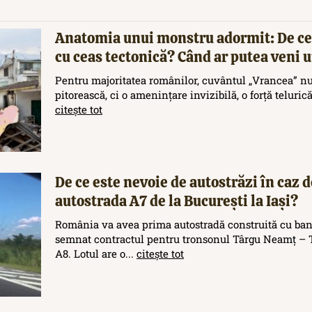
Anatomia unui monstru adormit: De ce
cu ceas tectonică? Când ar putea veni
Pentru majoritatea românilor, cuvântul „Vrancea” nu
pitorească, ci o amenințare invizibilă, o forță teluric
citește tot
De ce este nevoie de autostrăzi în caz d
autostrada A7 de la București la Iași?
România va avea prima autostradă construită cu ban
semnat contractul pentru tronsonul Târgu Neamț – T
A8. Lotul are o...
citește tot