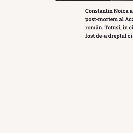
Constantin Noica a
post-mortem al Acad
român. Totuși, în c
fost de-a dreptul c