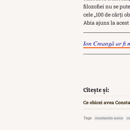
filozofiei nu se pu
cele „100 de cărţi o
Abia ajuns la acest
Ion Creangă ar fi 
Citește și:
Ce obicei avea Consta
Tags:
constantin noica
c