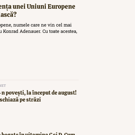
tența unei Uniuni Europene
iască?
opene, numele care ne vin cel mai
 Konrad Adenauer. Cu toate acestea,
NET
n povești, la început de august!
schiază pe străzi
 bogate în vitamina C și D. Cum