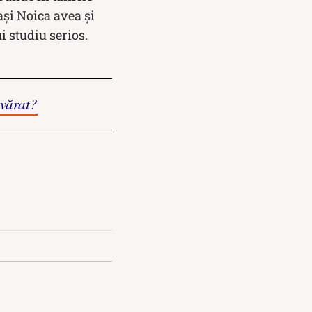
aşi Noica avea şi
ui studiu serios.
evărat?