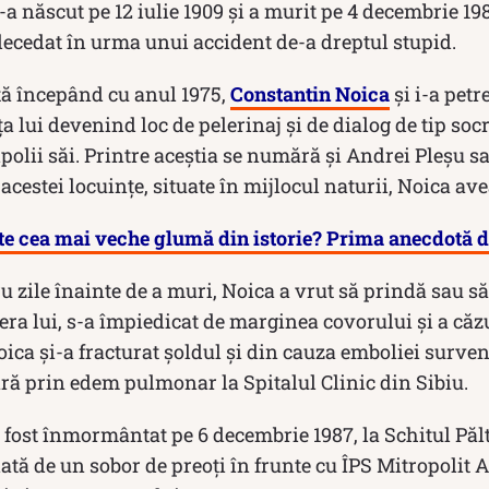
a născut pe 12 iulie 1909 și a murit pe 4 decembrie 198
 decedat în urma unui accident de-a dreptul stupid.
ță începând cu anul 1975,
Constantin Noica
și i-a petr
ța lui devenind loc de pelerinaj și de dialog de tip soc
ipolii săi. Printre aceștia se numără și Andrei Pleșu s
 acestei locuințe, situate în mijlocul naturii, Noica ave
te cea mai veche glumă din istorie? Prima anecdotă 
u zile înainte de a muri, Noica a vrut să prindă sau s
ra lui, s-a împiedicat de marginea covorului şi a căz
oica și-a fracturat șoldul și din cauza emboliei surven
ră prin edem pulmonar la Spitalul Clinic din Sibiu.
fost înmormântat pe 6 decembrie 1987, la Schitul Păl
ciată de un sobor de preoți în frunte cu ÎPS Mitropolit 