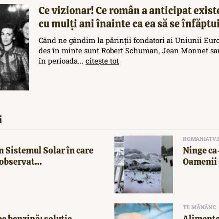
Ce vizionar! Ce român a anticipat exis
cu mulți ani înainte ca ea să se înfăptu
Când ne gândim la părinții fondatori ai Uniunii Eur
des în minte sunt Robert Schuman, Jean Monnet sau
în perioada...
citește tot
i
ROMANIATV.
n Sistemul Solar în care
Ninge ca-
observat...
Oamenii 
TE MĂNÂNC
e benzină: soluție
Alimente