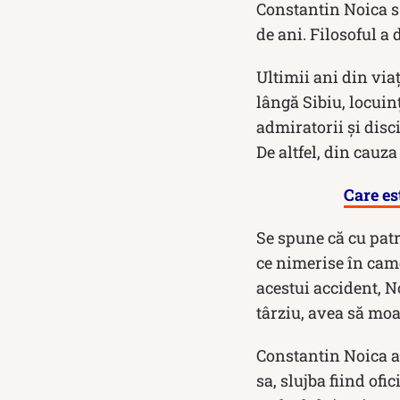
Constantin Noica s-
de ani. Filosoful a
Ultimii ani din via
lângă Sibiu, locuin
admiratorii și disc
De altfel, din cauza
Care es
Se spune că cu patr
ce nimerise în came
acestui accident, N
târziu, avea să moa
Constantin Noica a 
sa, slujba fiind ofi