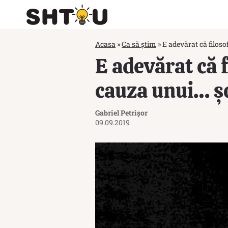
Acasa
»
Ca să știm
»
E adevărat că filos
E adevărat că 
cauza unui… ș
Gabriel Petrișor
09.09.2019