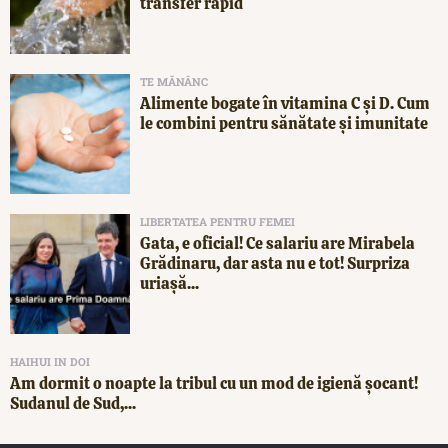
transfer rapid
TE MĂNÂNC
Alimente bogate în vitamina C și D. Cum
le combini pentru sănătate și imunitate
LIBERTATEA PENTRU FEMEI
Gata, e oficial! Ce salariu are Mirabela
Grădinaru, dar asta nu e tot! Surpriza
uriașă...
HAIHUI IN DOI
Am dormit o noapte la tribul cu un mod de igienă șocant!
Sudanul de Sud,...