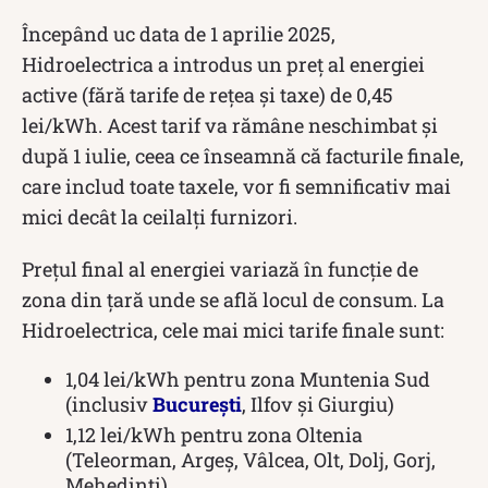
Începând uc data de 1 aprilie 2025,
Hidroelectrica a introdus un preț al energiei
active (fără tarife de rețea și taxe) de 0,45
lei/kWh. Acest tarif va rămâne neschimbat și
după 1 iulie, ceea ce înseamnă că facturile finale,
care includ toate taxele, vor fi semnificativ mai
mici decât la ceilalți furnizori.
Prețul final al energiei variază în funcție de
zona din țară unde se află locul de consum. La
Hidroelectrica, cele mai mici tarife finale sunt:
1,04 lei/kWh pentru zona Muntenia Sud
(inclusiv
București
, Ilfov și Giurgiu)
1,12 lei/kWh pentru zona Oltenia
(Teleorman, Argeș, Vâlcea, Olt, Dolj, Gorj,
Mehedinți)