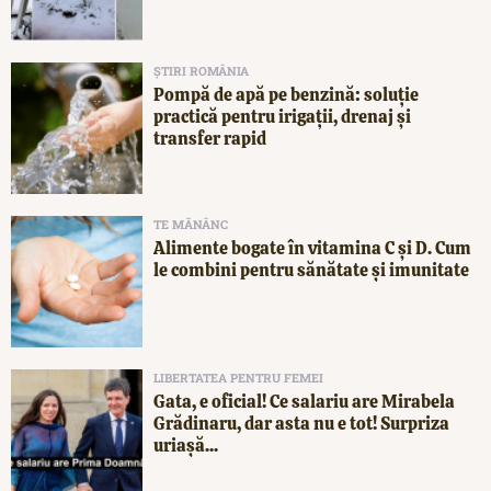
ȘTIRI ROMÂNIA
Pompă de apă pe benzină: soluție
practică pentru irigații, drenaj și
transfer rapid
TE MĂNÂNC
Alimente bogate în vitamina C și D. Cum
le combini pentru sănătate și imunitate
LIBERTATEA PENTRU FEMEI
Gata, e oficial! Ce salariu are Mirabela
Grădinaru, dar asta nu e tot! Surpriza
uriașă...