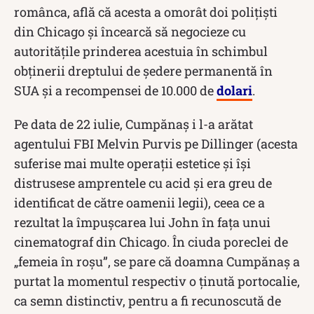
românca, află că acesta a omorât doi polițiști
din Chicago și încearcă să negocieze cu
autoritățile prinderea acestuia în schimbul
obținerii dreptului de ședere permanentă în
SUA și a recompensei de 10.000 de
dolari
.
Pe data de 22 iulie, Cumpănaș i l-a arătat
agentului FBI Melvin Purvis pe Dillinger (acesta
suferise mai multe operații estetice și își
distrusese amprentele cu acid și era greu de
identificat de către oamenii legii), ceea ce a
rezultat la împușcarea lui John în fața unui
cinematograf din Chicago. În ciuda poreclei de
„femeia în roșu”, se pare că doamna Cumpănaș a
purtat la momentul respectiv o ținută portocalie,
ca semn distinctiv, pentru a fi recunoscută de