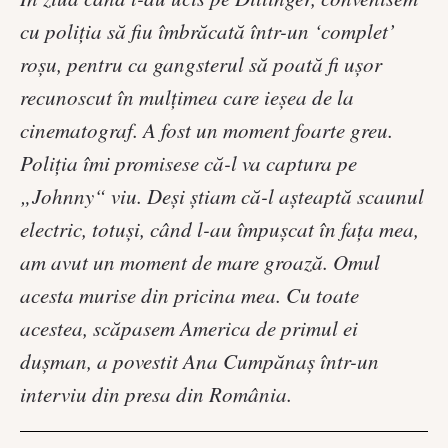
cu poliția să fiu îmbrăcată într-un ‘complet’
roșu, pentru ca gangsterul să poată fi ușor
recunoscut în mulțimea care ieșea de la
cinematograf. A fost un moment foarte greu.
Poliția îmi promisese că-l va captura pe
„Johnny“ viu. Deși știam că-l așteaptă scaunul
electric, totuși, când l-au împușcat în fața mea,
am avut un moment de mare groază. Omul
acesta murise din pricina mea. Cu toate
acestea, scăpasem America de primul ei
dușman, a povestit Ana Cumpănaş într-un
interviu din presa din România.