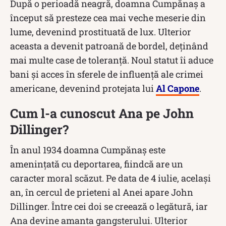
După o perioadă neagră, doamna Cumpănaș a
început să presteze cea mai veche meserie din
lume, devenind prostituată de lux. Ulterior
aceasta a devenit patroană de bordel, deținând
mai multe case de toleranță. Noul statut îi aduce
bani și acces în sferele de influență ale crimei
americane, devenind protejata lui
Al Capone
.
Cum l-a cunoscut Ana pe John
Dillinger?
În anul 1934 doamna Cumpănaș este
amenințată cu deportarea, fiindcă are un
caracter moral scăzut. Pe data de 4 iulie, același
an, în cercul de prieteni al Anei apare John
Dillinger. Între cei doi se creează o legătură, iar
Ana devine amanta gangsterului. Ulterior