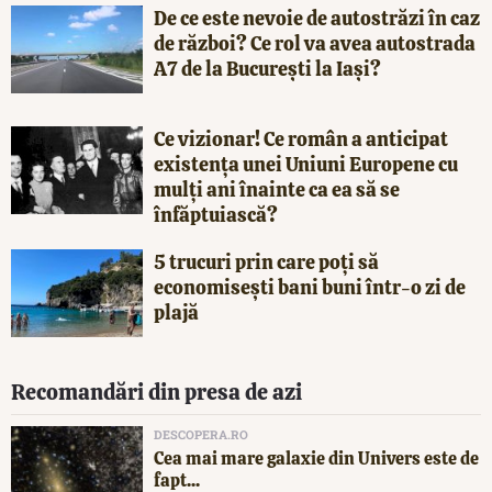
De ce este nevoie de autostrăzi în caz
de război? Ce rol va avea autostrada
A7 de la București la Iași?
Ce vizionar! Ce român a anticipat
existența unei Uniuni Europene cu
mulți ani înainte ca ea să se
înfăptuiască?
5 trucuri prin care poți să
economisești bani buni într-o zi de
plajă
Recomandări din presa de azi
DESCOPERA.RO
Cea mai mare galaxie din Univers este de
fapt...