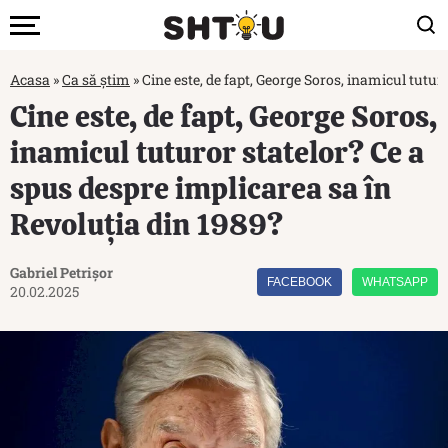
Acasa
»
Ca să știm
»
Cine este, de fapt, George Soros, inamicul tutur
Cine este, de fapt, George Soros,
inamicul tuturor statelor? Ce a
spus despre implicarea sa în
Revoluția din 1989?
Gabriel Petrișor
FACEBOOK
WHATSAPP
20.02.2025