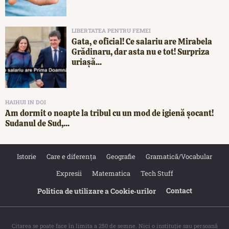
LIBERTATEA PENTRU FEMEI
Gata, e oficial! Ce salariu are Mirabela
Grădinaru, dar asta nu e tot! Surpriza
uriașă...
HAIHUI IN DOI
Am dormit o noapte la tribul cu un mod de igienă șocant!
Sudanul de Sud,...
Istorie
Care e diferența
Geografie
Gramatică/Vocabular
Expresii
Matematica
Tech Stuff
Contact
Politica de utilizare a Cookie‐urilor
Citarea se poate face în limita a 250 de semne. Nici o instituţie sau persoană