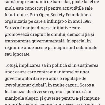
sumă impresionantă de bani, dar, poate la fel de
mult, este cunoscut și pentru activitățile sale
filantropice. Prin Open Society Foundations,
organizația pe care a înființat-o în anul 1993,
Soros a finanțat diverse inițiative care
promovează drepturile omului, democrația și
transparența guvernamentală, în special în
regiunile unde aceste principii sunt subminate
sau ignorate.
Totuși, implicarea sa în politică și în susținerea
unor cauze care contravin intereselor unor
guverne autoritare i-a adus o reputație de
„revoluționar global”. În multe cazuri, Soros a
fost acuzat de diverse regimuri politice că ar
manipula alegeri și guverne pentru a-și impune
propriile viziuni asupra lumii, ceea ce i-a adus o