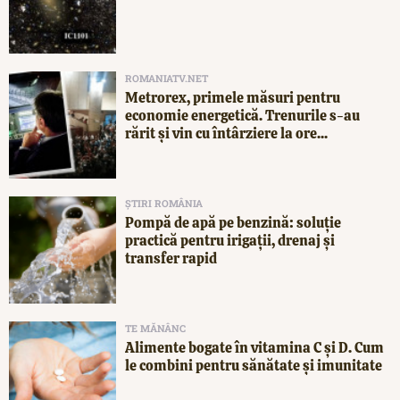
ROMANIATV.NET
Metrorex, primele măsuri pentru
economie energetică. Trenurile s-au
rărit și vin cu întârziere la ore...
ȘTIRI ROMÂNIA
Pompă de apă pe benzină: soluție
practică pentru irigații, drenaj și
transfer rapid
TE MĂNÂNC
Alimente bogate în vitamina C și D. Cum
le combini pentru sănătate și imunitate