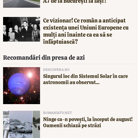
A7 de la București la Iași?
Ce vizionar! Ce român a anticipat
existența unei Uniuni Europene cu
mulți ani înainte ca ea să se
înfăptuiască?
Recomandări din presa de azi
DESCOPERA.RO
Singurul loc din Sistemul Solar în care
astronomii au observat...
ROMANIATV.NET
Ninge ca-n povești, la început de august!
Oamenii schiază pe străzi