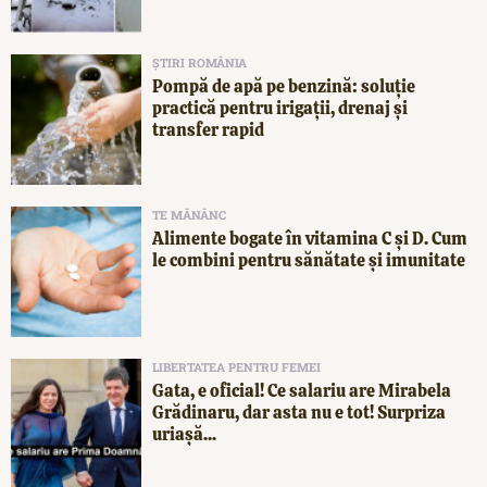
ȘTIRI ROMÂNIA
Pompă de apă pe benzină: soluție
practică pentru irigații, drenaj și
transfer rapid
TE MĂNÂNC
Alimente bogate în vitamina C și D. Cum
le combini pentru sănătate și imunitate
LIBERTATEA PENTRU FEMEI
Gata, e oficial! Ce salariu are Mirabela
Grădinaru, dar asta nu e tot! Surpriza
uriașă...