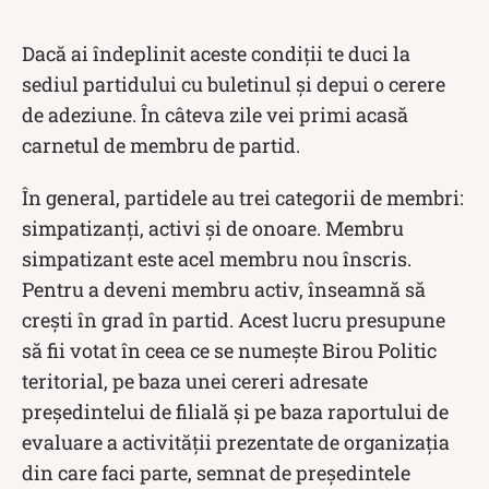
Dacă ai îndeplinit aceste condiții te duci la
sediul partidului cu buletinul și depui o cerere
de adeziune. În câteva zile vei primi acasă
carnetul de membru de partid.
În general, partidele au trei categorii de membri:
simpatizanţi, activi şi de onoare. Membru
simpatizant este acel membru nou înscris.
Pentru a deveni membru activ, înseamnă să
crești în grad în partid. Acest lucru presupune
să fii votat în ceea ce se numeşte Birou Politic
teritorial, pe baza unei cereri adresate
preşedintelui de filială şi pe baza raportului de
evaluare a activităţii prezentate de organizaţia
din care faci parte, semnat de preşedintele