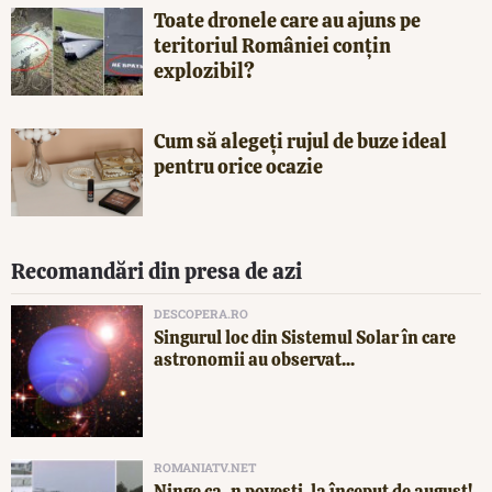
Toate dronele care au ajuns pe
teritoriul României conțin
explozibil?
Cum să alegeți rujul de buze ideal
pentru orice ocazie
Recomandări din presa de azi
DESCOPERA.RO
Singurul loc din Sistemul Solar în care
astronomii au observat...
ROMANIATV.NET
Ninge ca-n povești, la început de august!