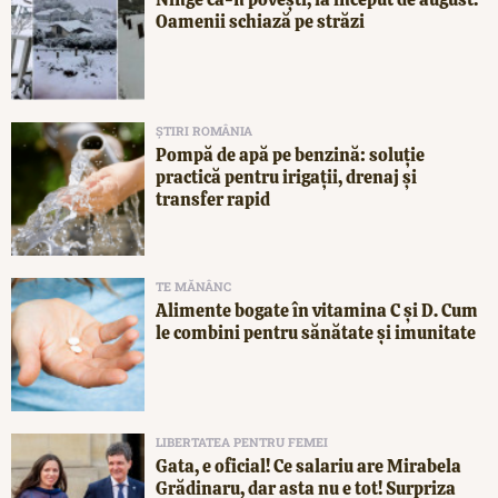
Oamenii schiază pe străzi
ȘTIRI ROMÂNIA
Pompă de apă pe benzină: soluție
practică pentru irigații, drenaj și
transfer rapid
TE MĂNÂNC
Alimente bogate în vitamina C și D. Cum
le combini pentru sănătate și imunitate
LIBERTATEA PENTRU FEMEI
Gata, e oficial! Ce salariu are Mirabela
Grădinaru, dar asta nu e tot! Surpriza