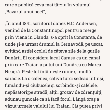
care o publică ceva mai târziu în volumul
„Bazarul unui poet”;
„În anul 1841, scriitorul danez H.C. Andersen,
venind de la Constantinopol pentru a merge
prin Viena în Olanda, s-a oprit la Constanţa, de
unde şi-a urmat drumul la Cernavodă, pe uscat,
evitând astfel ocolul de câteva zile de la gurile
Dunării. El considera lacul Carasu ca un canal
prin care Traian a putut uni Dunărea cu Marea
Neagră. Peste tot întâlneşte ruine şi multă
sărăcie. La o cafenea, câţiva turci şedeau întinşi,
fumându-şi ciubucele şi sorbindu-şi cafelele,
nepăsători;pe stradă, alţii, grozav de zdrenţuiţi,
adunau gunoaie ca să facă focul. Lângă oraş a
văzut urmele valului lui Traian. Cât putea privi