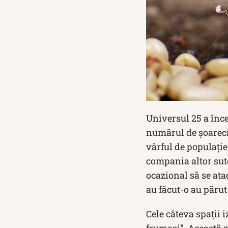
Universul 25 a înc
numărul de șoareci 
vârful de populație
compania altor sute
ocazional să se ata
au făcut-o au părut 
Cele câteva spații 