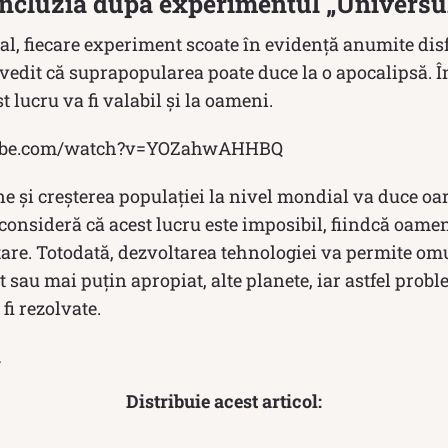
oncluzia după experimentul „Universu
, fiecare experiment scoate în evidență anumite disf
ovedit că suprapopularea poate duce la o apocalipsă. Î
t lucru va fi valabil și la oameni.
tube.com/watch?v=YOZahwAHHBQ
 și creșterea populației la nivel mondial va duce oar
consideră că acest lucru este imposibil, fiindcă oame
are. Totodată, dezvoltarea tehnologiei va permite omu
t sau mai puțin apropiat, alte planete, iar astfel probl
fi rezolvate.
m
Distribuie acest articol: