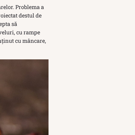
arelor. Problema a
oiectat destul de
tepta să
iveluri, cu rampe
nținut cu mâncare,