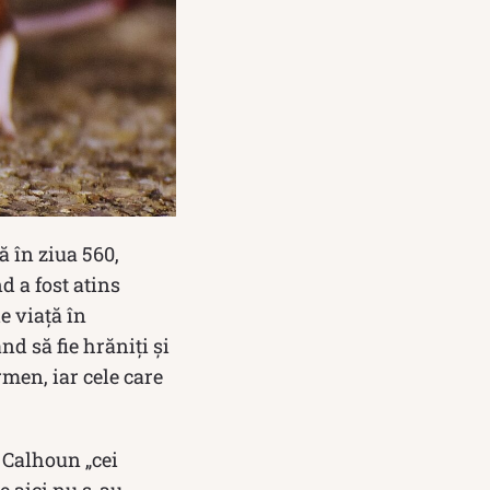
ă în ziua 560,
d a fost atins
e viață în
nd să fie hrăniți și
rmen, iar cele care
e Calhoun „cei