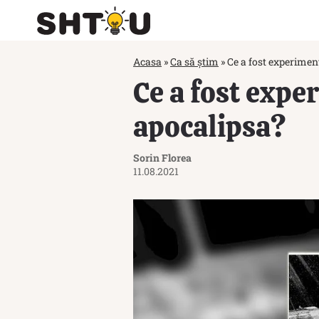
Acasa
»
Ca să știm
»
Ce a fost experimen
Ce a fost expe
apocalipsa?
Sorin Florea
11.08.2021