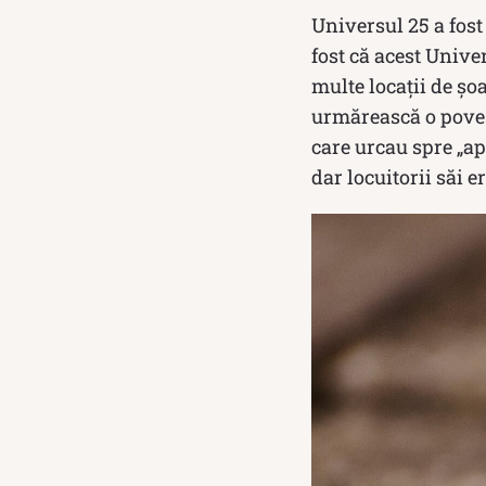
Universul 25 a fost
fost că acest Unive
multe locații de șoa
urmărească o povest
care urcau spre „a
dar locuitorii săi 