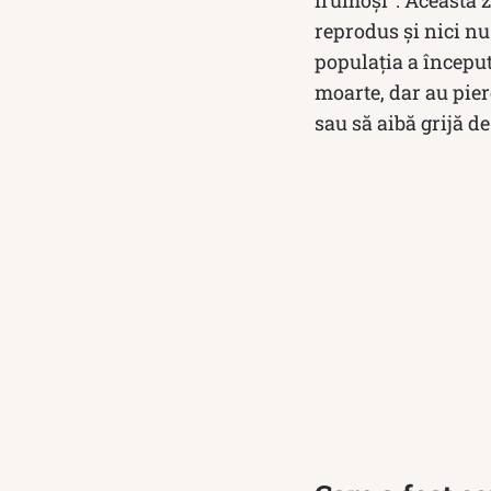
frumoși”. Această z
reprodus și nici nu 
populația a început
moarte, dar au pie
sau să aibă grijă de 