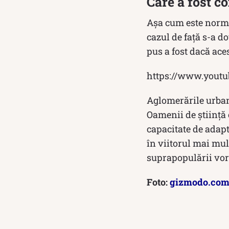
Care a fost c
Așa cum este normal
cazul de față s-a d
pus a fost dacă aces
https://www.you
Aglomerările urbane
Oamenii de știință 
capacitate de adapt
în viitorul mai mul
suprapopulării vor 
Foto:
gizmodo.co