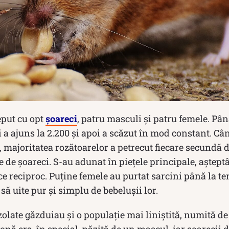
eput cu opt
șoareci
, patru masculi și patru femele. Pân
a ajuns la 2.200 și apoi a scăzut în mod constant. Cân
, majoritatea rozătoarelor a petrecut fiecare secundă d
 de șoareci. S-au adunat în piețele principale, așteptâ
ce reciproc. Puține femele au purtat sarcini până la te
să uite pur și simplu de bebelușii lor.
izolate găzduiau și o populație mai liniștită, numită d