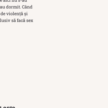
e aici nu s-au
i au dormit. Când
 de violență și
lusiv să facă sex