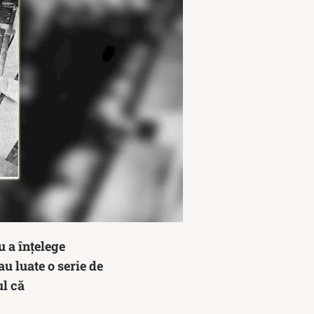
u a înțelege
u luate o serie de
ul că