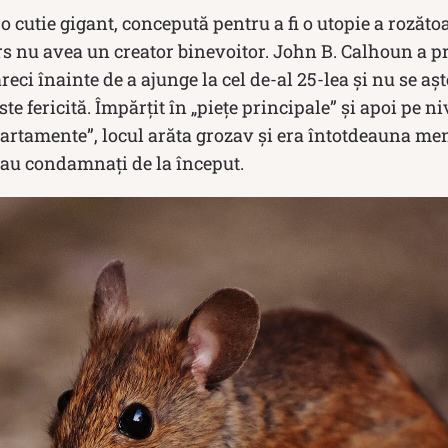
 o cutie gigant, concepută pentru a fi o utopie a rozăto
rs nu avea un creator binevoitor. John B. Calhoun a pr
reci înainte de a ajunge la cel de-al 25-lea și nu se aș
e fericită. Împărțit în „piețe principale” și apoi pe n
partamente”, locul arăta grozav și era întotdeauna me
erau condamnați de la început.