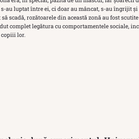
onă era, în special, păzită de un mascul, iar șoarecii d
s-au luptat între ei, ci doar au mâncat, s-au îngrijit ș
 să scadă, rozătoarele din această zonă au fost scutite
rdut complet legătura cu comportamentele sociale, inc
copiii lor.