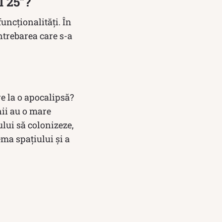
l 25”?
uncționalități. În
ntrebarea care s-a
e la o apocalipsă?
nii au o mare
lui să colonizeze,
ema spațiului și a