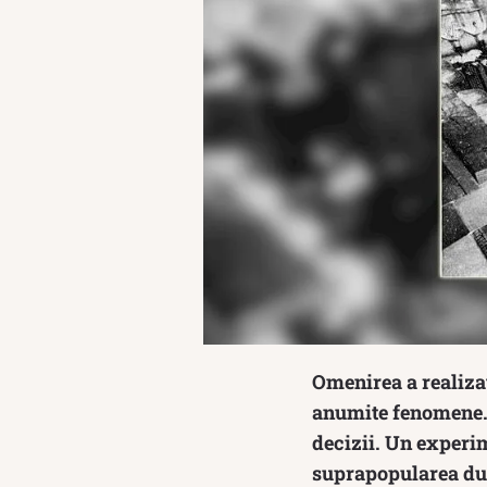
Omenirea a realizat
anumite fenomene. Î
decizii. Un experim
suprapopularea duc