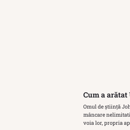
Cum a arătat 
Omul de știință Jo
mâncare nelimitată.
voia lor, propria a