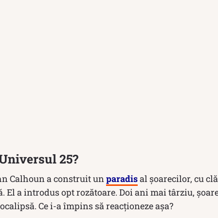
Universul 25?
hn Calhoun a construit un
paradis
al șoarecilor, cu cl
 El a introdus opt rozătoare. Doi ani mai târziu, șoarec
pocalipsă. Ce i-a împins să reacționeze așa?