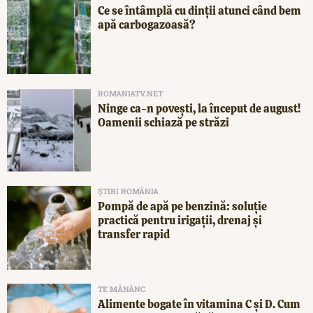
Ce se întâmplă cu dinții atunci când bem
apă carbogazoasă?
ROMANIATV.NET
Ninge ca-n povești, la început de august!
Oamenii schiază pe străzi
ȘTIRI ROMÂNIA
Pompă de apă pe benzină: soluție
practică pentru irigații, drenaj și
transfer rapid
TE MĂNÂNC
Alimente bogate în vitamina C și D. Cum