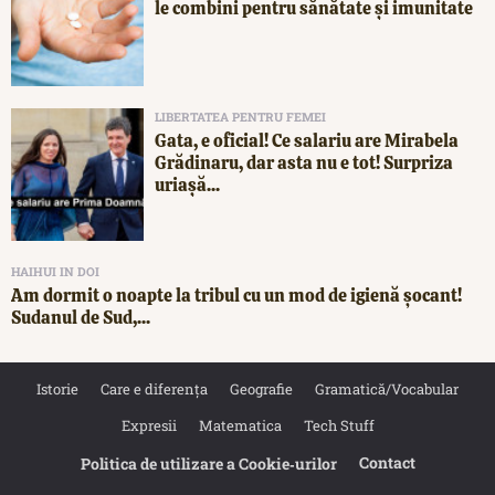
le combini pentru sănătate și imunitate
LIBERTATEA PENTRU FEMEI
Gata, e oficial! Ce salariu are Mirabela
Grădinaru, dar asta nu e tot! Surpriza
uriașă...
HAIHUI IN DOI
Am dormit o noapte la tribul cu un mod de igienă șocant!
Sudanul de Sud,...
Istorie
Care e diferența
Geografie
Gramatică/Vocabular
Expresii
Matematica
Tech Stuff
Contact
Politica de utilizare a Cookie‐urilor