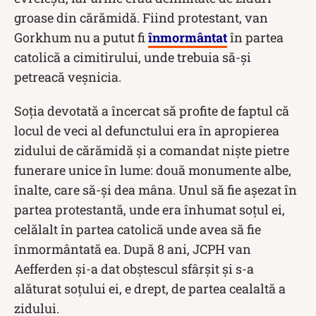
groase din cărămidă. Fiind protestant, van
Gorkhum nu a putut fi
înmormântat
în partea
catolică a cimitirului, unde trebuia să-și
petreacă veșnicia.
Soția devotată a încercat să profite de faptul că
locul de veci al defunctului era în apropierea
zidului de cărămidă și a comandat niște pietre
funerare unice în lume: două monumente albe,
înalte, care să-și dea mâna. Unul să fie așezat în
partea protestantă, unde era înhumat soțul ei,
celălalt în partea catolică unde avea să fie
înmormântată ea. După 8 ani, JCPH van
Aefferden și-a dat obștescul sfârșit și s-a
alăturat soțului ei, e drept, de partea cealaltă a
zidului.