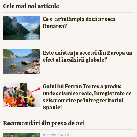
Cele mai noi articole
Ce s-ar întâmpla dacă ar seca
Dunărea?
Este existența secetei din Europa un
efect al încălzirii globale?
Golul lui Ferran Torres a produs
unde seismice reale, înregistrate de
seismometre pe întreg teritoriul
Spaniei
Recomandări din presa de azi
DESCOPERA.RO