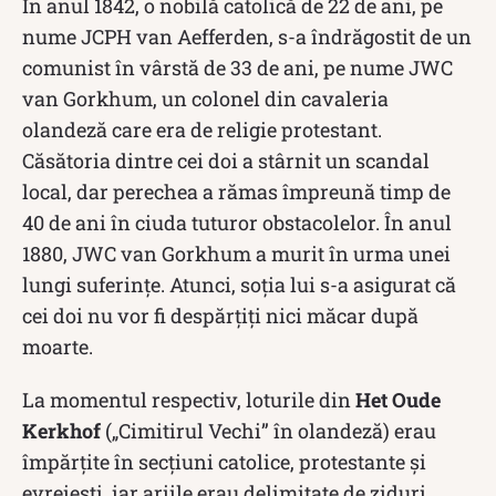
În anul 1842, o nobilă catolică de 22 de ani, pe
nume JCPH van Aefferden, s-a îndrăgostit de un
comunist în vârstă de 33 de ani, pe nume JWC
van Gorkhum, un colonel din cavaleria
olandeză care era de religie protestant.
Căsătoria dintre cei doi a stârnit un scandal
local, dar perechea a rămas împreună timp de
40 de ani în ciuda tuturor obstacolelor. În anul
1880, JWC van Gorkhum a murit în urma unei
lungi suferințe. Atunci, soția lui s-a asigurat că
cei doi nu vor fi despărțiți nici măcar după
moarte.
La momentul respectiv, loturile din
Het Oude
Kerkhof
(„Cimitirul Vechi” în olandeză) erau
împărțite în secțiuni catolice, protestante și
evreiești, iar ariile erau delimitate de ziduri