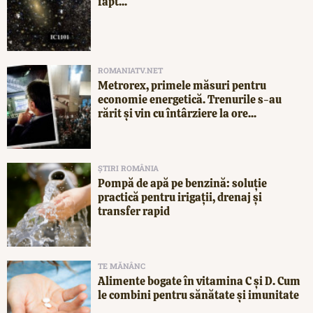
fapt...
ROMANIATV.NET
Metrorex, primele măsuri pentru
economie energetică. Trenurile s-au
rărit și vin cu întârziere la ore...
ȘTIRI ROMÂNIA
Pompă de apă pe benzină: soluție
practică pentru irigații, drenaj și
transfer rapid
TE MĂNÂNC
Alimente bogate în vitamina C și D. Cum
le combini pentru sănătate și imunitate