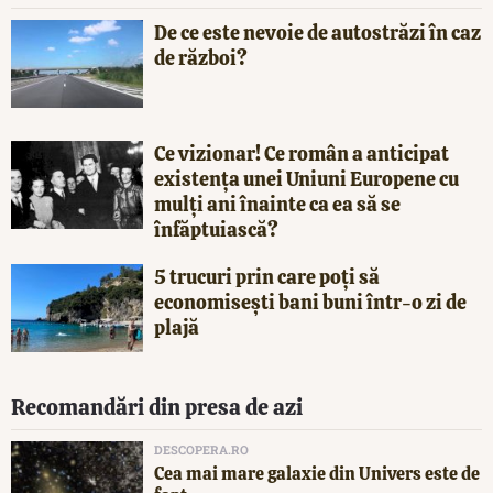
De ce este nevoie de autostrăzi în caz
de război?
Ce vizionar! Ce român a anticipat
existența unei Uniuni Europene cu
mulți ani înainte ca ea să se
înfăptuiască?
5 trucuri prin care poți să
economisești bani buni într-o zi de
plajă
Recomandări din presa de azi
DESCOPERA.RO
Cea mai mare galaxie din Univers este de