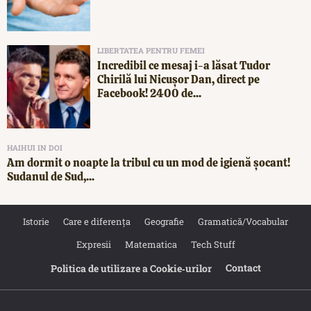
LIBERTATEA PENTRU FEMEI
Incredibil ce mesaj i-a lăsat Tudor
Chirilă lui Nicușor Dan, direct pe
Facebook! 2400 de...
HAIHUI IN DOI
Am dormit o noapte la tribul cu un mod de igienă șocant!
Sudanul de Sud,...
Istorie
Care e diferența
Geografie
Gramatică/Vocabular
Expresii
Matematica
Tech Stuff
Contact
Politica de utilizare a Cookie‐urilor