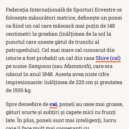
Federația Internațională de Sporturi Ecvestre ce
folosește măsurători metrice, definește un ponei
ca fiind un cal care măsoară mai puțin de 148
centimetri la greaban (înălțimea de la sol la
punctul care uneste gâtul de trunchi al
patrupedului). Cel mai mare cal cunoscut din
istorie a fost probabil un cal din rasa
Shire (cal)
pe nume
Sampson
(sau
Mammoth
), care era
născut în anul 1848. Acesta avea niste cifre
impresionante: înălțimea de 220 cm și greutatea
de 1500 kg.
Spre deosebire de
cai
, poneii au oase mai groase,
gâturi scurte și subțiri și capete mici cu frunți
late. În plus, poneii sunt mai inteligenți, lucru
care îi face mult mai cooperanți cu