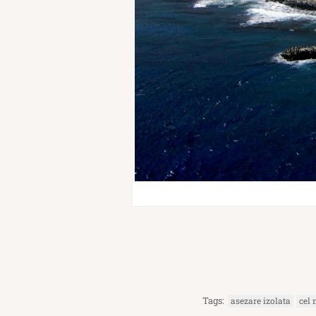
Tags:
asezare izolata
cel 