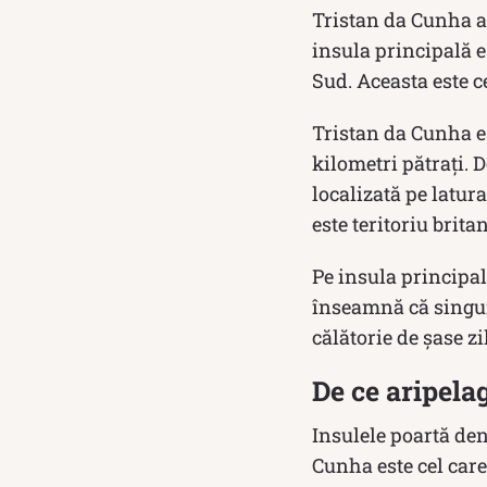
Tristan da Cunha ar
insula principală e
Sud. Aceasta este c
Tristan da Cunha e
kilometri pătrați. 
localizată pe latur
este teritoriu brit
Pe insula principal
înseamnă că singuru
călătorie de șase zi
De ce aripel
Insulele poartă de
Cunha este cel care