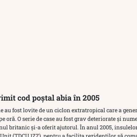
rimit cod poștal abia în 2005
le au fost lovite de un ciclon extratropical care a gen
pe oră. O serie de case au fost grav deteriorate și nume
nul britanic și-a oferit ajutorul. În anul 2005, insulel
 Unit (TDCU 1ZZ), pentru a facilita rezidenților să co