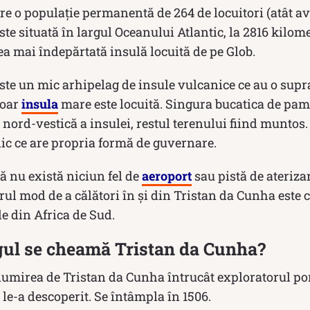
e o populație permanentă de 264 de locuitori (atât ave
ste situată în largul Oceanului Atlantic, la 2816 kilome
ea mai îndepărtată insulă locuită de pe Glob.
ste un mic arhipelag de insule vulcanice ce au o supr
Doar
insula
mare este locuită. Singura bucatica de pama
a nord-vestică a insulei, restul terenului fiind muntos
anic ce are propria formă de guvernare.
ă nu există niciun fel de
aeroport
sau pistă de aterizar
l mod de a călători în și din Tristan da Cunha este c
le din Africa de Sud.
agul se cheamă Tristan da Cunha?
numirea de Tristan da Cunha întrucât exploratorul po
 le-a descoperit. Se întâmpla în 1506.