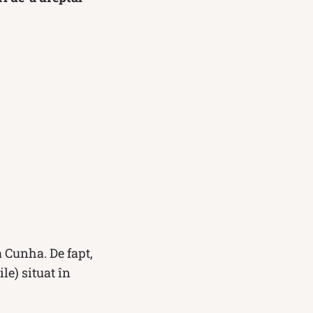
a Cunha. De fapt,
le) situat în