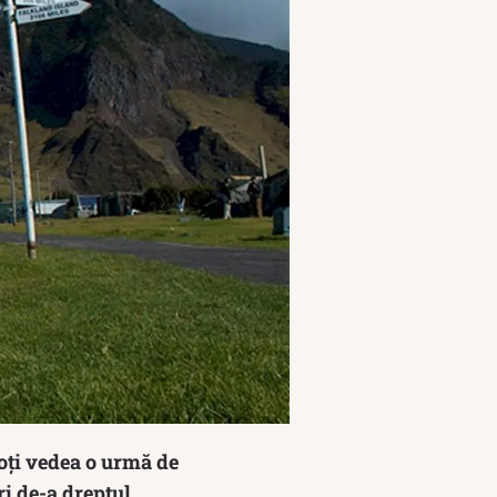
poți vedea o urmă de
ri de-a dreptul