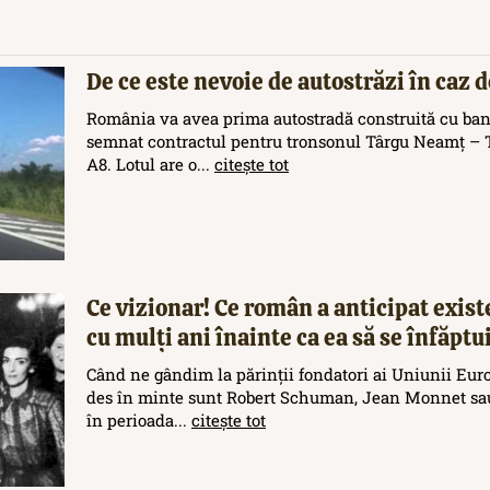
De ce este nevoie de autostrăzi în caz 
România va avea prima autostradă construită cu ban
semnat contractul pentru tronsonul Târgu Neamț – T
A8. Lotul are o...
citește tot
Ce vizionar! Ce român a anticipat exis
cu mulți ani înainte ca ea să se înfăptu
Când ne gândim la părinții fondatori ai Uniunii Eur
des în minte sunt Robert Schuman, Jean Monnet sau
în perioada...
citește tot