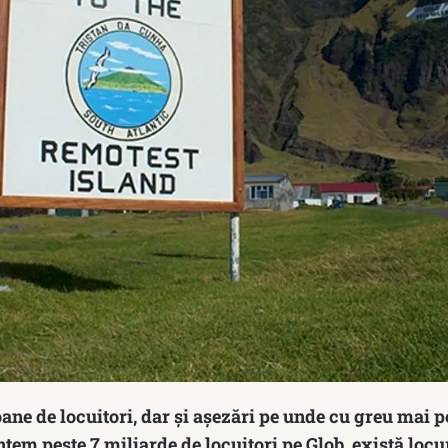
ane de locuitori, dar și așezări pe unde cu greu mai 
tem peste 7 miliarde de locuitori pe Glob, există locu