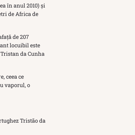
a în anul 2010) și
tri de Africa de
afață de 207
nt locuibil este
. Tristan da Cunha
e, ceea ce
u vaporul, o
rtughez Tristão da