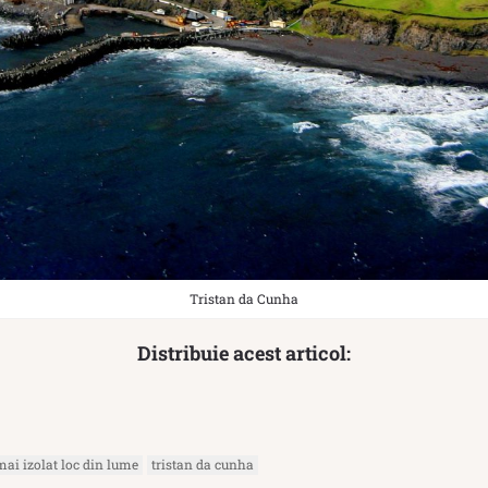
Tristan da Cunha
Distribuie acest articol:
mai izolat loc din lume
tristan da cunha