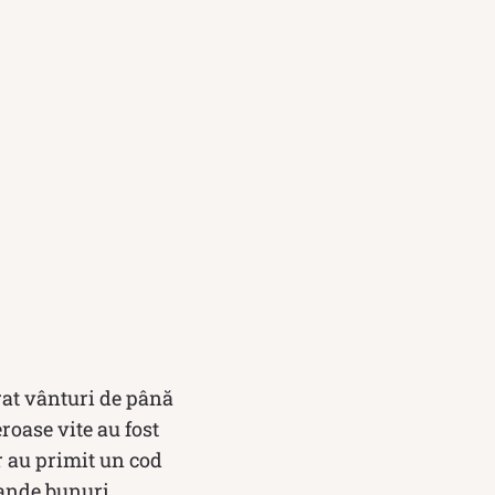
erat vânturi de până
roase vite au fost
or au primit un cod
mande bunuri