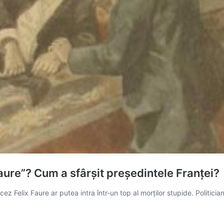
aure”? Cum a sfârșit președintele Franței?
z Felix Faure ar putea intra într-un top al morților stupide. Politicia