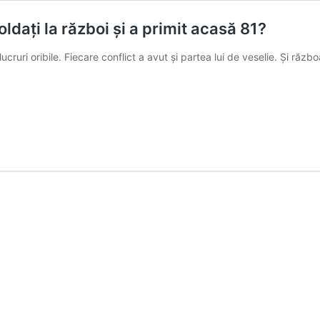
ldați la război și a primit acasă 81?
ucruri oribile. Fiecare conflict a avut și partea lui de veselie. Și răz
a