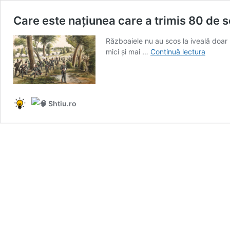
Care este națiunea care a trimis 80 de so
Războaiele nu au scos la iveală doar l
Care
mici și mai …
Continuă lectura
este
națiune
care
a
Shtiu.ro
trimis
80
de
soldați
la
război
și
a
primit
acasă
81?